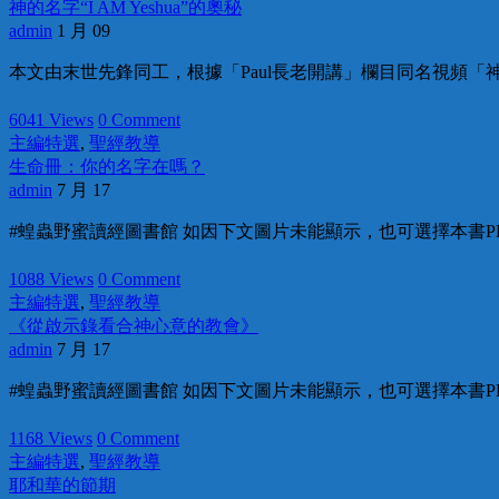
神的名字“I AM Yeshua”的奧秘
admin
1 月 09
本文由末世先鋒同工，根據「Paul長老開講」欄目同名視頻「神的名字“
6041 Views
0 Comment
主編特選
,
聖經教導
生命冊：你的名字在嗎？
admin
7 月 17
#蝗蟲野蜜讀經圖書館 如因下文圖片未能顯示，也可選擇本書PD
1088 Views
0 Comment
主編特選
,
聖經教導
《從啟示錄看合神心意的教會》
admin
7 月 17
#蝗蟲野蜜讀經圖書館 如因下文圖片未能顯示，也可選擇本書PDF
1168 Views
0 Comment
主編特選
,
聖經教導
耶和華的節期