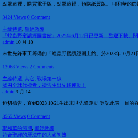
點擊這裡，購買電子版，點擊這裡，預購紙質版。 耶和華的節期，
3424 Views
0 Comment
主編特選
,
聖經教導
「蝗蟲野蜜讀經圖書館」2025年6月12日已更新，歡迎下載、
admin
10 月 18
末世先鋒事工籌備的「蝗蟲野蜜讀經圖上館」於2023年10月21日
13968 Views
2 Comments
主編特選
,
其它
,
戰場第一線
號召全球代禱者，禱告生出先鋒運動！
admin
9 月 14
迫切禱告，直到2023 10/21生出末世先鋒運動 登記此表，目
3565 Views
0 Comment
耶和華的節期
,
聖經教導
符合聖經的曆法中的大麥初熟