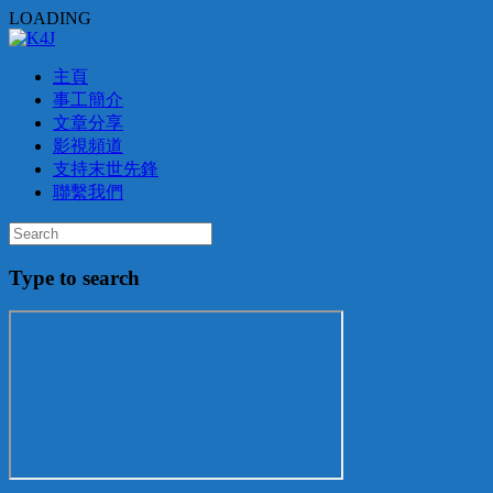
LOADING
主頁
事工簡介
文章分享
影視頻道
支持末世先鋒
聯繫我們
Type to search