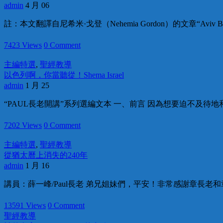
admin
4 月 06
註：本文翻譯自尼希米·戈登（Nehemia Gordon）的文章“Aviv Barley 
7423 Views
0 Comment
主編特選
,
聖經教導
以色列啊，你當聽從！Shema Israel
admin
1 月 25
“PAUL長老開講”系列選編文本 一、前言 因為想要迫不及待
7202 Views
0 Comment
主編特選
,
聖經教導
從猶太曆上消失的240年
admin
1 月 16
講員：薛一峰/Paul長老 弟兄姐妹們，平安！非常感謝章長老和
13591 Views
0 Comment
聖經教導