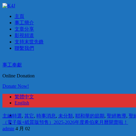
主頁
事工簡介
文章分享
影視頻道
支持末世先鋒
聯繫我們
事工奉獻
Online Donation
Donate Now!
繁體中文
English
主編特選
,
其它
,
時事消息
,
未分類
,
耶和華的節期
,
聖經教導
,
聖
（電子版+紙質版預售）2025-2026年度希伯來月曆開賣啦！
admin
4 月 02