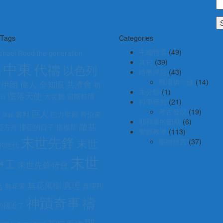
 Tags
Categories
主編特選
(49)
chael Rood
the generation
其它
(39)
中東
代禱
以色列
g
時事消息
(43)
戰場第一線
(14)
伊朗
偉人
全知眼
共濟會
初
未分類
(1)
墮落天使
大災難
宙斯祭壇
角日
科學研究
(21)
教
考古發現
(19)
巨人
審判
巴力聖殿
希伯來
寧錄
耶和華的節期
(6)
敵基
亞方舟
挪亞的日子
搭模斯
聖經教導
(113)
末世先鋒
末世
聖經預言
(37)
的世代
末世
事工
末世先鋒特會
兆
無花果樹
真理
無花果
真理和
神蹟奇事
禱
的國近了
聖