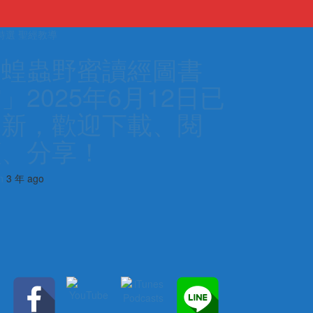
特選
聖經教導
主編特選
其它
「蝗蟲野蜜讀經圖書
號召
」2025年6月12日已
生出
更新，歡迎下載、閱
admin
3 年 ago
讀、分享！
n
3 年 ago