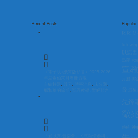
Recent Posts
Popular
ISIS
Mi
followin
以諾書
熟節
吹
宣
（電子版+紙質版預售）2025-2026
年度希伯來月曆開賣啦！
月曆
挪
主編特選
,
其它
,
時事消息
,
未分類
,
督
最後
耶和華的節期
,
聖經教導
,
聖經預言
先鋒
徵
傳統
神
告
「愛以真·音樂會」民眾熱情參與，