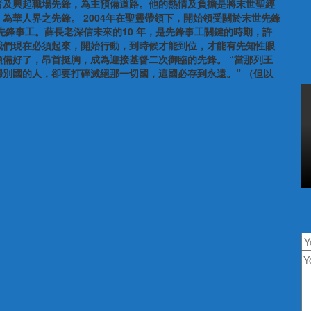
者及興起職場先鋒，為主預備道路。他的熱情及負擔是將末世聖經
為華人界之先鋒。 2004年在聖靈帶領下，開始領受關於末世先鋒
先鋒事工。薛長老深信未來的10 年，是先鋒事工關鍵的時期，許
我們現在必須起來，開始行動，到時候才能到位，才能有先知性眼
備好了，昂首挺胸，成為迎接基督二次御臨的先鋒。 “當那列王
別國的人，卻要打碎滅絕那一切國，這國必存到永遠。” （但以