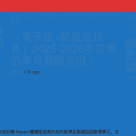
主編特選
其它
時事消息
未分類
耶和華的節期
聖經教導
聖經
主編
預言
事
（電子版+紙質版預
始
館
售）2025-2026年度希
伯來月曆開賣啦！
admin
1 年 ago
admi
席。他在洛杉磯 Impact靈糧堂負責先知性教導及聖經話語教導事工。主