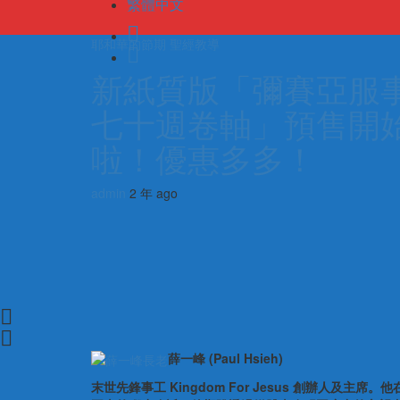
繁體中文
耶和華的節期
聖經教導
5年度
新紙質版「彌賽亞服
啦！
七十週卷軸」預售開
啦！優惠多多！
admin
2 年 ago
薛一峰 (Paul Hsieh)
末世先鋒事工 Kingdom For Jesus 創辦人及主