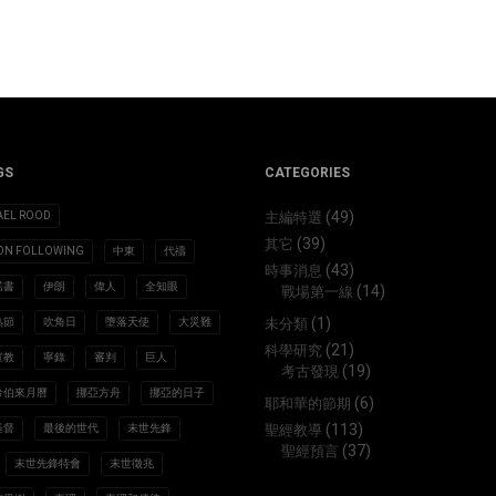
GS
CATEGORIES
(49)
AEL ROOD
主編特選
(39)
其它
ION FOLLOWING
中東
代禱
(43)
時事消息
諾書
伊朗
偉人
全知眼
(14)
戰場第一線
(1)
熟節
吹角日
墮落天使
大災難
未分類
(21)
科學研究
宣教
寧錄
審判
巨人
(19)
考古發現
希伯來月曆
挪亞方舟
挪亞的日子
(6)
耶和華的節期
(113)
基督
最後的世代
末世先鋒
聖經教導
(37)
聖經預言
末世先鋒特會
末世徵兆