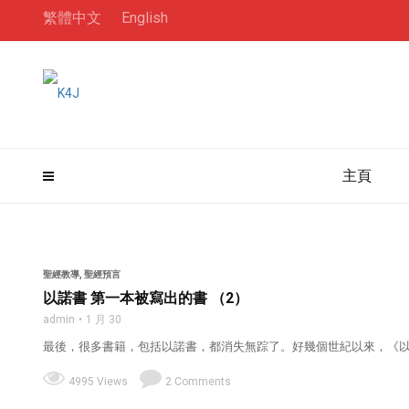
繁體中文
English
主頁
聖經教導
,
聖經預言
以諾書 第一本被寫出的書 （2）
admin
1 月 30
最後，很多書籍，包括以諾書，都消失無踪了。好幾個世紀以來，《以諾
4995 Views
2 Comments