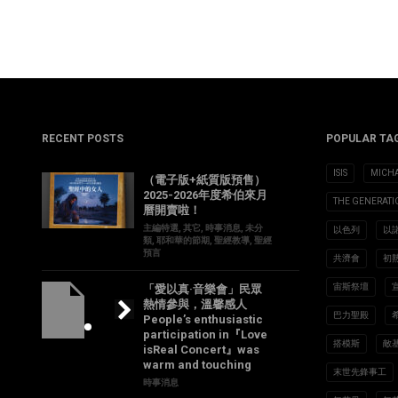
RECENT POSTS
POPULAR TA
ISIS
MICH
（電子版+紙質版預售）
2025-2026年度希伯來月
THE GENERAT
曆開賣啦！
主編特選
,
其它
,
時事消息
,
未分
以色列
以
類
,
耶和華的節期
,
聖經教導
,
聖經
預言
共濟會
初
宙斯祭壇
「愛以真·音樂會」民眾
熱情參與，溫馨感人
巴力聖殿
People’s enthusiastic
participation in『Love
搭模斯
敵
isReal Concert』was
warm and touching
末世先鋒事工
時事消息