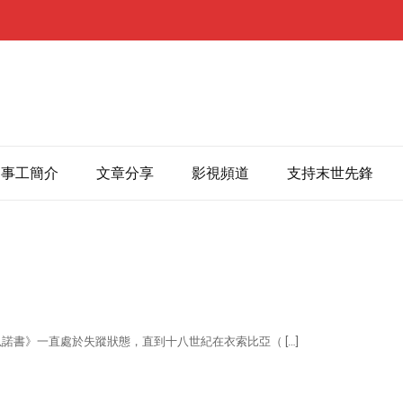
事工簡介
文章分享
影視頻道
支持末世先鋒
書》一直處於失蹤狀態，直到十八世紀在衣索比亞（ […]