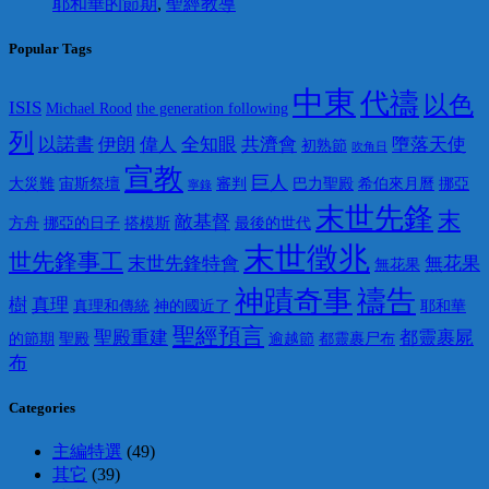
耶和華的節期
,
聖經教導
Popular Tags
中東
代禱
以色
ISIS
Michael Rood
the generation following
列
以諾書
伊朗
偉人
全知眼
共濟會
墮落天使
初熟節
吹角日
宣教
巨人
大災難
宙斯祭壇
審判
巴力聖殿
希伯來月曆
挪亞
寧錄
末世先鋒
末
敵基督
方舟
挪亞的日子
搭模斯
最後的世代
末世徵兆
世先鋒事工
末世先鋒特會
無花果
無花果
神蹟奇事
禱告
樹
真理
真理和傳統
神的國近了
耶和華
聖經預言
聖殿重建
都靈裹屍
的節期
聖殿
逾越節
都靈裹尸布
布
Categories
主編特選
(49)
其它
(39)