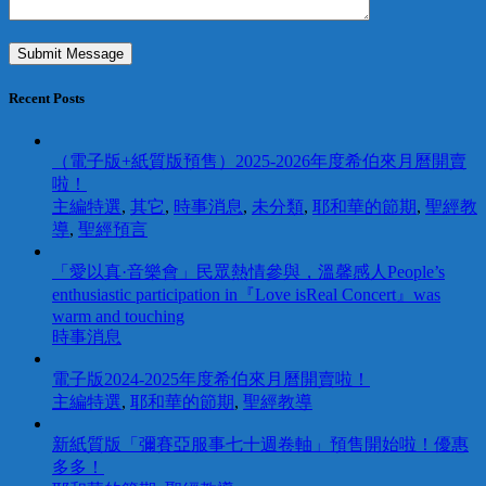
Recent Posts
（電子版+紙質版預售）2025-2026年度希伯來月曆開賣
啦！
主編特選
,
其它
,
時事消息
,
未分類
,
耶和華的節期
,
聖經教
導
,
聖經預言
「愛以真·音樂會」民眾熱情參與，溫馨感人People’s
enthusiastic participation in『Love isReal Concert』was
warm and touching
時事消息
電子版2024-2025年度希伯來月曆開賣啦！
主編特選
,
耶和華的節期
,
聖經教導
新紙質版「彌賽亞服事七十週卷軸」預售開始啦！優惠
多多！