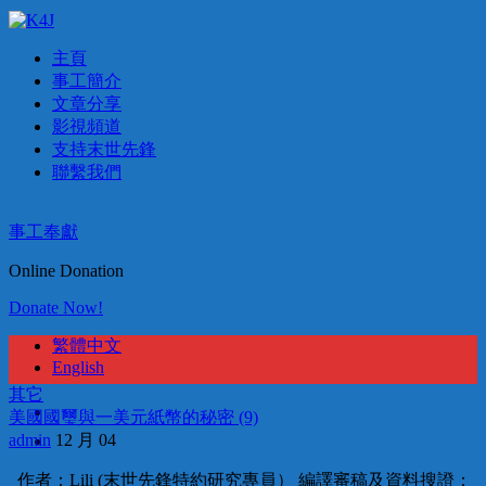
主頁
事工簡介
文章分享
影視頻道
支持末世先鋒
聯繫我們
事工奉獻
Online Donation
Donate Now!
繁體中文
English
其它
美國國璽與一美元紙幣的秘密 (9)
admin
12 月 04
作者：Lili (末世先鋒特約研究專員） 編譯審稿及資料搜證：