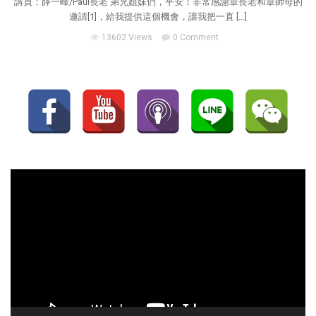
講員：薛一峰/Paul長老 弟兄姐妹們，平安！非常感謝章長老和章師母的
邀請[1]，給我提供這個機會，讓我把一直 […]
13602 Views
0 Comment
視
訊
播
放
器