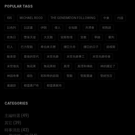
POPULAR TAGS
ISIS
MICHAEL ROOD
THE GENERATION FOLLOWING
中東
代禱
以色列
以諾書
伊朗
偉人
全知眼
共濟會
初熟節
吹角日
墮落天使
大災難
宙斯祭壇
宣教
寧錄
審判
巨人
巴力聖殿
希伯來月曆
挪亞方舟
挪亞的日子
搭模斯
敵基督
最後的世代
末世先鋒
末世先鋒事工
末世先鋒特會
末世徵兆
無花果
無花果樹
真理
真理和傳統
神的國近了
神蹟奇事
禱告
耶和華的節期
聖殿
聖殿重建
聖經預言
逾越節
都靈裹尸布
都靈裹屍布
CATEGORIES
(49)
主編特選
(39)
其它
(43)
時事消息