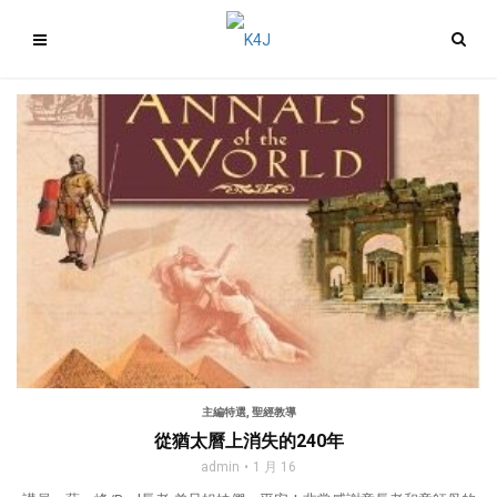
主編特選
,
聖經教導
從猶太曆上消失的240年
admin
1 月 16