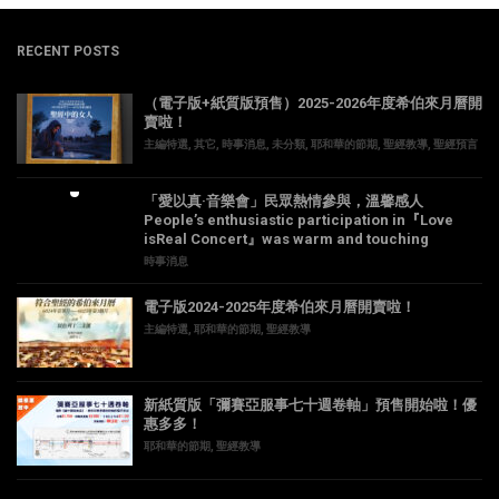
RECENT POSTS
（電子版+紙質版預售）2025-2026年度希伯來月曆開
賣啦！
主編特選
,
其它
,
時事消息
,
未分類
,
耶和華的節期
,
聖經教導
,
聖經預言
「愛以真·音樂會」民眾熱情參與，溫馨感人
People’s enthusiastic participation in『Love
isReal Concert』was warm and touching
時事消息
電子版2024-2025年度希伯來月曆開賣啦！
主編特選
,
耶和華的節期
,
聖經教導
新紙質版「彌賽亞服事七十週卷軸」預售開始啦！優
惠多多！
耶和華的節期
,
聖經教導