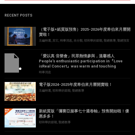
RECENT POSTS
（電子版+紙質版預售）2025-2026年度希伯來月曆開
賣啦！
主編特選
,
其它
,
時事消息
,
未分類
,
耶和華的節期
,
聖經教導
,
聖經預言
「愛以真·音樂會」民眾熱情參與，溫馨感人
People’s enthusiastic participation in『Love
isReal Concert』was warm and touching
時事消息
電子版2024-2025年度希伯來月曆開賣啦！
主編特選
,
耶和華的節期
,
聖經教導
新紙質版「彌賽亞服事七十週卷軸」預售開始啦！優
惠多多！
耶和華的節期
,
聖經教導