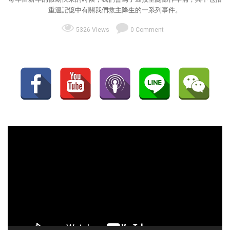
重溫記憶中有關我們救主降生的一系列事件。
5326 Views
0 Comment
視
訊
播
放
器