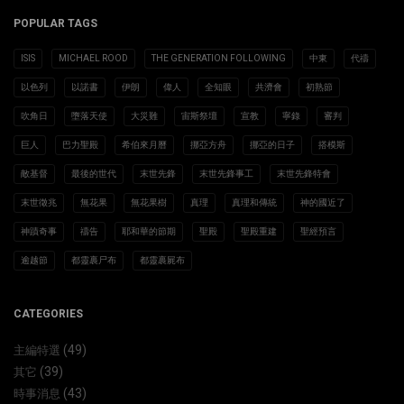
POPULAR TAGS
ISIS
MICHAEL ROOD
THE GENERATION FOLLOWING
中東
代禱
以色列
以諾書
伊朗
偉人
全知眼
共濟會
初熟節
吹角日
墮落天使
大災難
宙斯祭壇
宣教
寧錄
審判
巨人
巴力聖殿
希伯來月曆
挪亞方舟
挪亞的日子
搭模斯
敵基督
最後的世代
末世先鋒
末世先鋒事工
末世先鋒特會
末世徵兆
無花果
無花果樹
真理
真理和傳統
神的國近了
神蹟奇事
禱告
耶和華的節期
聖殿
聖殿重建
聖經預言
逾越節
都靈裹尸布
都靈裹屍布
CATEGORIES
(49)
主編特選
(39)
其它
(43)
時事消息