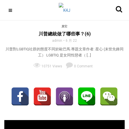
其它
川普總統做了哪些事？(6)
admin
6 月 22
川普對LGBTIQ社群的態度不同於歐巴馬 專題文章作者: 星心 (末世先鋒同
工） LGBTIQ 是女同性戀者（ […]
10751 Views
0 Comment
視
訊