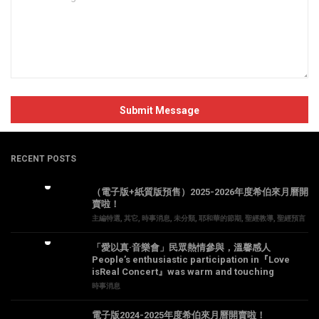
RECENT POSTS
（電子版+紙質版預售）2025-2026年度希伯來月曆開
賣啦！
主編特選
,
其它
,
時事消息
,
未分類
,
耶和華的節期
,
聖經教導
,
聖經預言
「愛以真·音樂會」民眾熱情參與，溫馨感人
People’s enthusiastic participation in『Love
isReal Concert』was warm and touching
時事消息
電子版2024-2025年度希伯來月曆開賣啦！