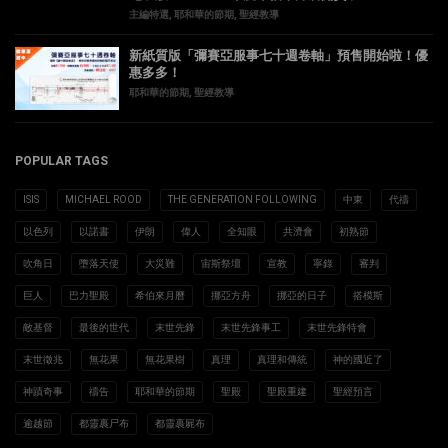
主編特選
,
耶和華的節期
,
聖經教導
新紙質版「彌賽亞服事七十週卷軸」預售開始啦！優
惠多多！
耶和華的節期
,
聖經教導
POPULAR TAGS
ISIS
MICHAEL ROOD
THE GENERATION FOLLOWING
中東
代禱
以色列
以諾書
伊朗
偉人
全知眼
共濟會
初熟節
吹角日
墮落天使
大災難
宙斯祭壇
宣教
寧錄
審判
巨人
巴力聖殿
希伯來月曆
挪亞方舟
挪亞的日子
搭模斯
敵基督
最後的世代
末世先鋒
末世先鋒事工
末世先鋒特會
末世徵兆
無花果
無花果樹
真理
真理和傳統
神的國近了
神蹟奇事
禱告
耶和華的節期
聖殿
聖殿重建
聖經預言
逾越節
都靈裹尸布
都靈裹屍布