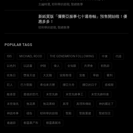
主編特選
,
耶和華的節期
,
聖經教導
新紙質版「彌賽亞服事七十週卷軸」預售開始啦！優
惠多多！
耶和華的節期
,
聖經教導
POPULAR TAGS
ISIS
MICHAEL ROOD
THE GENERATION FOLLOWING
中東
代禱
以色列
以諾書
伊朗
偉人
全知眼
共濟會
初熟節
吹角日
墮落天使
大災難
宙斯祭壇
宣教
寧錄
審判
巨人
巴力聖殿
希伯來月曆
挪亞方舟
挪亞的日子
搭模斯
敵基督
最後的世代
末世先鋒
末世先鋒事工
末世先鋒特會
末世徵兆
無花果
無花果樹
真理
真理和傳統
神的國近了
神蹟奇事
禱告
耶和華的節期
聖殿
聖殿重建
聖經預言
逾越節
都靈裹尸布
都靈裹屍布