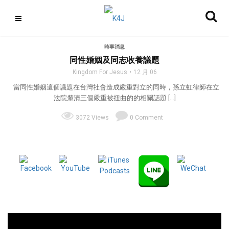
時事消息
同性婚姻及同志收養議題
Kingdom For Jesus
12 月 06
當同性婚姻這個議題在台灣社會造成嚴重對立的同時，孫立虹律師在立
法院釐清三個嚴重被扭曲的的相關話題 […]
3072 Views
0 Comment
視
訊