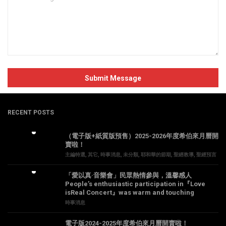
RECENT POSTS
（電子版+紙質版預售）2025-2026年度希伯來月曆開
賣啦！
主編特選
,
其它
,
時事消息
,
未分類
,
耶和華的節期
,
聖經教導
,
聖經預言
「愛以真·音樂會」民眾熱情參與，溫馨感人
People’s enthusiastic participation in『Love
isReal Concert』was warm and touching
時事消息
電子版2024-2025年度希伯來月曆開賣啦！