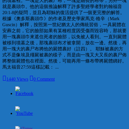
的墳墓裡。一塊是大的裹尸布，一塊是細長的布帶，另外一塊
就是裹頭巾。他的這個推論解釋了許多聖經學者對約翰福音
20:1-8的疑問，並且為耶穌的復活提供了一個更完整的解答。
根據《奧多斯裹頭巾》的作者及歷史學家馬克·格辛（Mark
Guscin）解釋，按照第一世紀猶太人的傳統習俗，一具屍體在
安葬之前，它的臉部如果有某種程度因受傷而毀容時，那就要
用一塊裹頭巾來遮住死者的臉部，以免被人看到。一直到屍體
被移到墳墓之後，那塊裹頭布才被拿開，放在一邊。然後，再
用一塊大的裹尸布將他的屍體裹好（註四）。 耶穌被裹的方
式不是像埃及殭屍被裹的樣子，而是由一塊又大又長的裹尸佈
將整個屍體包在裡面。然後，可能再用一條布帶將屍體綁好。
馬太福音27:59這樣記載： ...
1440 Views
0 Comment