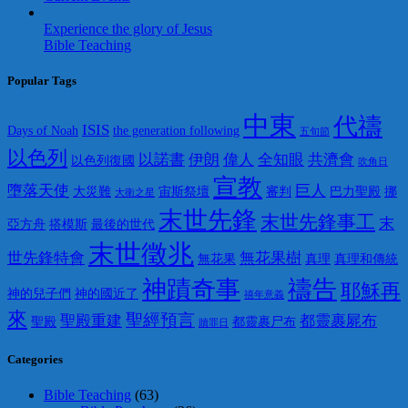
Experience the glory of Jesus
Bible Teaching
Popular Tags
中東
代禱
ISIS
Days of Noah
the generation following
五旬節
以色列
以諾書
伊朗
偉人
全知眼
共濟會
以色列復國
吹角日
宣教
墮落天使
巨人
大災難
宙斯祭壇
審判
巴力聖殿
挪
大衛之星
末世先鋒
末世先鋒事工
末
亞方舟
搭模斯
最後的世代
末世徵兆
世先鋒特會
無花果樹
無花果
真理
真理和傳統
神蹟奇事
禱告
耶穌再
神的兒子們
神的國近了
禧年意義
來
聖經預言
聖殿重建
都靈裹屍布
聖殿
都靈裹尸布
贖罪日
Categories
Bible Teaching
(63)