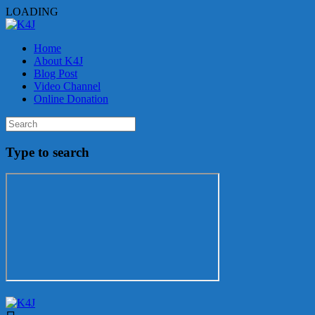
LOADING
Home
About K4J
Blog Post
Video Channel
Online Donation
Type to search