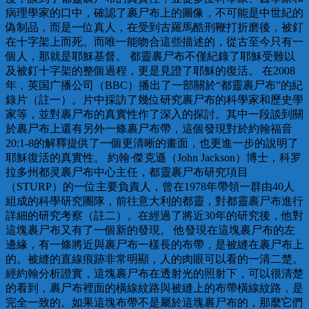
病理學家的口中，確認了裹尸布上的圖像，不可能是中世紀的
偽制品，而是一位真人，在受到古羅馬酷刑鞭打折磨後，被釘
在十字架上而死。而唯一能吻合這些描述的，從古至今只有一
個人，那就是耶穌基督。 都靈裹尸布不僅紀錄了耶穌受難以
及被釘十字架的整個過程，更是見證了耶穌的復活。 在2008
年，英国广播公司（BBC）播出了一部關於“都靈裹尸布”的紀
錄片（註一）。片中採訪了幾位研究裹尸布的科學家和歷史學
家等，並對裹尸布的真實性作了深入的探討。其中一段談到關
於裹尸布上還有另外一條裹尸布帶，這個發現對於約翰福音
20:1-8的解釋提供了一個更清晰的畫面，也更進一步的說明了
耶穌復活的真實性。 約翰·傑克遜（John Jackson）博士，科罗
拉多州都灵裹尸布中心主任，都靈裹尸布研究項目
（STURP）的一位主要負責人，曾在1978年帶領一群由40人
組成的科學研究團隊，前往意大利的都靈，對都靈裹尸布進行
詳細的研究考察（註二）。在經過了將近30年的研究後，他對
這塊裹尸布又有了一個新的發現。 他發現在這塊裹尸布的左
邊緣，有一條將近與裹尸布一樣長的布帶，是被縫在裹尸布上
的。被縫的直線痕跡非常明顯，人的肉眼可以看的一清二楚。
經約翰分析證實，這塊裹尸布在透射光的照射下，可以很清楚
的看到，裹尸布裡面的橫線紋路與被縫上的布帶橫線紋路，是
完全一致的。如果這塊布帶不是屬於這塊裹尸布的，那麼它們