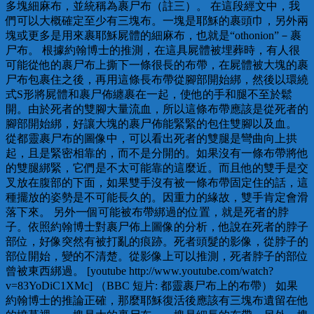
多塊細麻布，並統稱為裹尸布（註三）。 在這段經文中，我
們可以大概確定至少有三塊布。一塊是耶穌的裹頭巾，另外兩
塊或更多是用來裹耶穌屍體的細麻布，也就是“othonion”－裹
尸布。 根據約翰博士的推測，在這具屍體被埋葬時，有人很
可能從他的裹尸布上撕下一條很長的布帶，在屍體被大塊的裹
尸布包裹住之後，再用這條長布帶從腳部開始綁，然後以環繞
式S形將屍體和裹尸佈纏裹在一起，使他的手和腿不至於鬆
開。由於死者的雙腳大量流血，所以這條布帶應該是從死者的
腳部開始綁，好讓大塊的裹尸佈能緊緊的包住雙腳以及血。
從都靈裹尸布的圖像中，可以看出死者的雙腿是彎曲向上拱
起，且是緊密相靠的，而不是分開的。如果沒有一條布帶將他
的雙腿綁緊，它們是不太可能靠的這麼近。而且他的雙手是交
叉放在腹部的下面，如果雙手沒有被一條布帶固定住的話，這
種擺放的姿勢是不可能長久的。因重力的緣故，雙手肯定會滑
落下來。 另外一個可能被布帶綁過的位置，就是死者的脖
子。依照約翰博士對裹尸佈上圖像的分析，他說在死者的脖子
部位，好像突然有被打亂的痕跡。死者頭髮的影像，從脖子的
部位開始，變的不清楚。從影像上可以推測，死者脖子的部位
曾被東西綁過。 [youtube http://www.youtube.com/watch?
v=83YoDiC1XMc] （BBC 短片: 都靈裹尸布上的布帶） 如果
約翰博士的推論正確，那麼耶穌復活後應該有三塊布遺留在他