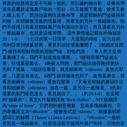
裡面的紋路肯定是不可能一致的。所以據約翰分析，這條布帶
原先是屬於這塊裹尸布的一部分，但又被撕下來過，後來又被
人縫上去了。而且他還相信這條布帶，就是耶穌的門徒彼得和
約翰，在耶穌復活後的墳墓裡，所看見的另外一條細麻布。他
們不僅僅只有看見耶穌裹尸布和裹頭巾而已，而且還看見另外
一條細麻布，也就是這條布帶。 這件事情被記載在約翰福音
20：1-8： 「1七日的第一日清早，天還黑的時候，抹大拉的
馬利亞來到墳墓那裏，看見石頭從墳墓挪開了， 2就跑來見西
門‧彼得和耶穌所愛的那個門徒，對他們說：「有人把主從墳
墓裏挪了去，我們不知道放在哪裏。」3彼得和那門徒就出
來，往墳墓那裏去。 4兩個人同跑，那門徒比彼得跑得更快，
先到了墳墓， 5低頭往裏看，就見細麻布（othonia）還放在那
裏，只是沒有進去。 6西門‧彼得隨後也到了，進墳墓裏去，就
看見細麻布（othonia）還放在那裏， 7又看見耶穌的裹頭巾沒
有和細麻布（othonion）放在一處，是另在一處捲著。 8先到
墳墓的那門徒也進去，看見就信了。」（約20:1-8） 在這裡
的“細麻布”，英文KJV版翻譯為“linen clothes”，NIV版翻譯
為“strips of linen”。它們用的都是複數，意為多塊細麻布。它
的希臘原文為“othonion”，複數形式是“othonia”。根據塞耶希
腊词汇的解釋（Thayer’s Greek Lexicon），“othonion”一般的
意思是一塊細麻布。但是當這個字被用作裹尸布時，它指的是