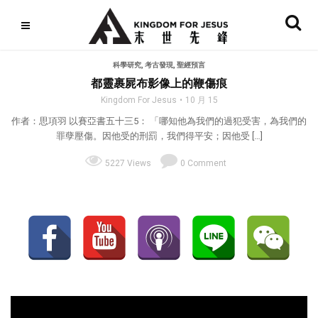
科學研究
,
考古發現
,
聖經預言
都靈裹屍布影像上的鞭傷痕
Kingdom For Jesus
10 月 15
作者：思項羽 以賽亞書五十三5： 「哪知他為我們的過犯受害，為我們的
罪孽壓傷。因他受的刑罰，我們得平安；因他受 […]
5227 Views
0 Comment
視
訊