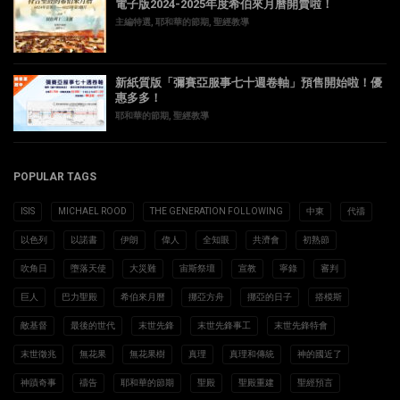
電子版2024-2025年度希伯來月曆開賣啦！
主編特選
,
耶和華的節期
,
聖經教導
新紙質版「彌賽亞服事七十週卷軸」預售開始啦！優
惠多多！
耶和華的節期
,
聖經教導
POPULAR TAGS
ISIS
MICHAEL ROOD
THE GENERATION FOLLOWING
中東
代禱
以色列
以諾書
伊朗
偉人
全知眼
共濟會
初熟節
吹角日
墮落天使
大災難
宙斯祭壇
宣教
寧錄
審判
巨人
巴力聖殿
希伯來月曆
挪亞方舟
挪亞的日子
搭模斯
敵基督
最後的世代
末世先鋒
末世先鋒事工
末世先鋒特會
末世徵兆
無花果
無花果樹
真理
真理和傳統
神的國近了
神蹟奇事
禱告
耶和華的節期
聖殿
聖殿重建
聖經預言