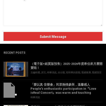
RECENT POSTS
（電子版+紙質版預售）2025-2026年度希伯來月曆開
賣啦！
主編特選
,
其它
,
時事消息
,
未分類
,
耶和華的節期
,
聖經教導
,
聖經預言
「愛以真·音樂會」民眾熱情參與，溫馨感人
People’s enthusiastic participation in『Love
isReal Concert』was warm and touching
時事消息