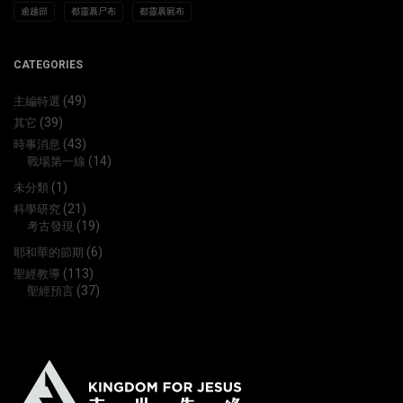
逾越節
都靈裹尸布
都靈裹屍布
CATEGORIES
(49)
主編特選
(39)
其它
(43)
時事消息
(14)
戰場第一線
(1)
未分類
(21)
科學研究
(19)
考古發現
(6)
耶和華的節期
(113)
聖經教導
(37)
聖經預言