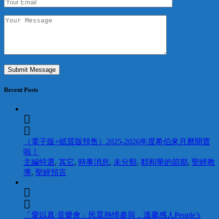
Recent Posts
（電子版+紙質版預售）2025-2026年度希伯來月曆開賣
啦！
主編特選
,
其它
,
時事消息
,
未分類
,
耶和華的節期
,
聖經教
導
,
聖經預言
「愛以真·音樂會」民眾熱情參與，溫馨感人People’s