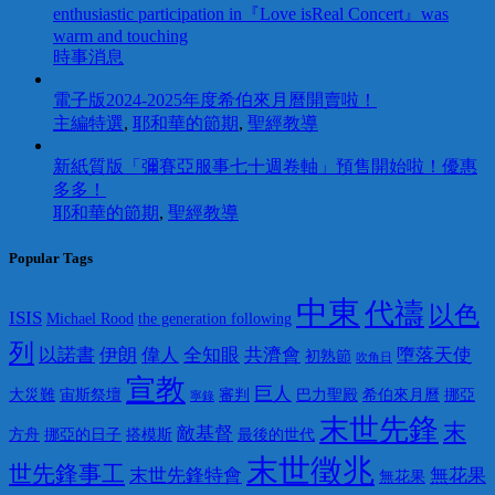
enthusiastic participation in『Love isReal Concert』was
warm and touching
時事消息
電子版2024-2025年度希伯來月曆開賣啦！
主編特選
,
耶和華的節期
,
聖經教導
新紙質版「彌賽亞服事七十週卷軸」預售開始啦！優惠
多多！
耶和華的節期
,
聖經教導
Popular Tags
中東
代禱
以色
ISIS
Michael Rood
the generation following
列
以諾書
伊朗
偉人
全知眼
共濟會
墮落天使
初熟節
吹角日
宣教
巨人
大災難
宙斯祭壇
審判
巴力聖殿
希伯來月曆
挪亞
寧錄
末世先鋒
末
敵基督
方舟
挪亞的日子
搭模斯
最後的世代
末世徵兆
世先鋒事工
末世先鋒特會
無花果
無花果