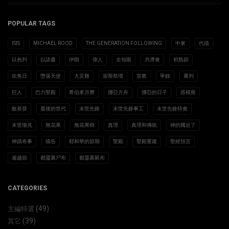
POPULAR TAGS
ISIS
MICHAEL ROOD
THE GENERATION FOLLOWING
中東
代禱
以色列
以諾書
伊朗
偉人
全知眼
共濟會
初熟節
吹角日
墮落天使
大災難
宙斯祭壇
宣教
寧錄
審判
巨人
巴力聖殿
希伯來月曆
挪亞方舟
挪亞的日子
搭模斯
敵基督
最後的世代
末世先鋒
末世先鋒事工
末世先鋒特會
末世徵兆
無花果
無花果樹
真理
真理和傳統
神的國近了
神蹟奇事
禱告
耶和華的節期
聖殿
聖殿重建
聖經預言
逾越節
都靈裹尸布
都靈裹屍布
CATEGORIES
(49)
主編特選
(39)
其它