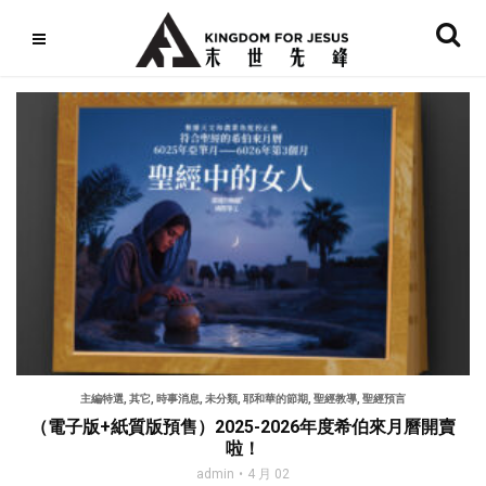
主編特選
,
其它
,
時事消息
,
未分類
,
耶和華的節期
,
聖經教導
,
聖經預言
（電子版+紙質版預售）2025-2026年度希伯來月曆開賣
啦！
admin
4 月 02