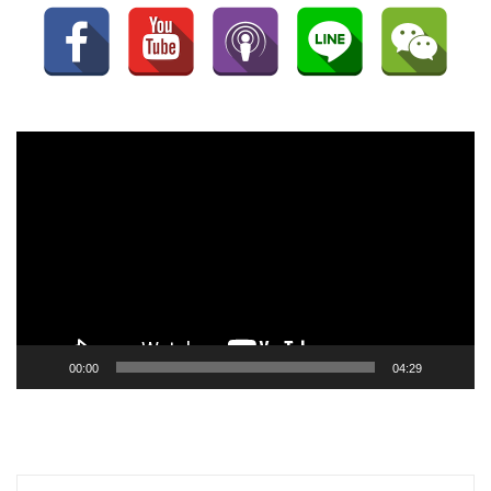
視
訊
播
放
器
00:00
04:29