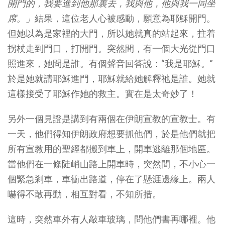
開門的，我要進到他那裏去，我與他，他與我一同坐
席。」
結果，這位老人心被感動，願意為耶穌開門。
但她以為是家裡的大門，所以她就真的站起來，拄着
拐杖走到門口，打開門。突然間，有一個大光從門口
照進來，她問是誰。有個聲音回答說：“我是耶穌。”
於是她就請耶穌進門，耶穌就給她解釋祂是誰。她就
這樣接受了耶穌作她的救主。實在是太奇妙了！
另外一個見證是講到有兩個在伊朗宣教的宣教士。有
一天，他們得知伊朗政府想要抓他們，於是他們就把
所有宣教用的聖經都搬到車上，開車逃離那個地區。
當他們在一條陡峭山路上開車時，突然間，不小心一
個緊急剎車，車衝出路道，停在了懸涯邊緣上。兩人
嚇得不敢再動，相互對看，不知所措。
這時，突然車外有人敲車玻璃，問他們書再哪裡。他