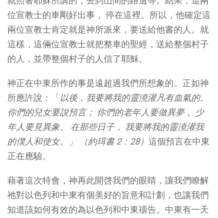
就照著耶穌所講的，去到山間的路邊等。結果，這兩
位宣教士的車剛好出事， 停在這裡。所以，他確定這
兩位宣教士肯定就是神所派來，要送給他書的人。就
這樣，這倆位宣教士就把整車的聖經，送給整個村子
的人，並帶整個村子的人信了耶穌。
神正在中東所作的事是遠超過我們所想象的。正如神
所應許說：「
以後，我要將我的靈澆灌凡有血氣的。
你們的兒女要說預言； 你們的老年人要做異夢， 少
年人要見異象。 在那些日子， 我要將我的靈澆灌我
的僕人和使女。」 （約珥書 2：28）
這個預言在中東
正在應驗。
藉著這次特會，神再此開啓我們的眼睛，讓我們瞭解
祂對以色列和中東有個美好的旨意和計劃，也讓我們
知道該如何有效的為以色列和中東禱告。中東有一天