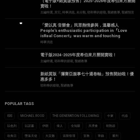
（電子版+紙質版預售）2025-2026年度希伯來月曆開
賣啦！
主編特選
,
其它
,
時事消息
,
未分類
,
耶和華的節期
,
聖經教導
,
聖經預言
「愛以真·音樂會」民眾熱情參與，溫馨感人
People’s enthusiastic participation in『Love
isReal Concert』was warm and touching
時事消息
電子版2024-2025年度希伯來月曆開賣啦！
主編特選
,
耶和華的節期
,
聖經教導
新紙質版「彌賽亞服事七十週卷軸」預售開始啦！優
惠多多！
耶和華的節期
,
聖經教導
POPULAR TAGS
ISIS
MICHAEL ROOD
THE GENERATION FOLLOWING
中東
代禱
以色列
以諾書
伊朗
偉人
全知眼
共濟會
初熟節
吹角日
墮落天使
大災難
宙斯祭壇
宣教
寧錄
審判