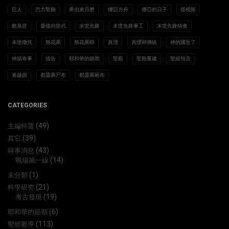
巨人
巴力聖殿
希伯來月曆
挪亞方舟
挪亞的日子
搭模斯
敵基督
最後的世代
末世先鋒
末世先鋒事工
末世先鋒特會
末世徵兆
無花果
無花果樹
真理
真理和傳統
神的國近了
神蹟奇事
禱告
耶和華的節期
聖殿
聖殿重建
聖經預言
逾越節
都靈裹尸布
都靈裹屍布
CATEGORIES
(49)
主編特選
(39)
其它
(43)
時事消息
(14)
戰場第一線
(1)
未分類
(21)
科學研究
(19)
考古發現
(6)
耶和華的節期
(113)
聖經教導