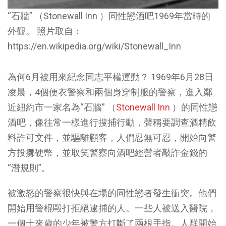
“石牆” （Stonewall Inn ）同性戀酒吧1969年當時的
外觀。 照片取自：
https://en.wikipedia.org/wiki/Stonewall_Inn
為何6月被用來紀念同志平權運動？ 1969年6月28日
凌晨，4個便衣警察和兩個身穿制服的警察，進入鄰
近紐約市一家名為“石牆” （
Stonewall Inn
）的同性戀
酒吧，像往常一樣進行搜捕行動，聲稱要調查酒精飲
料許可文件，並驅離顧客，人們忍無可忍，開始向警
方投擲硬幣，並取笑警察向酒吧經營者敲詐金錢的
“潛規則”。
被激怒的警察很快與在場的同性戀者發生衝突。他們
開始用警棍毆打拒絕逮捕的人。一些人被送入醫院，
一個十來歲的少年被警方打斷了兩根手指。人群開始