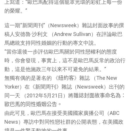
上寫道：“歐巴馬配得這個籠罩光環的彩虹上每一份
的榮耀。”
這一期“新聞周刊”（Newsweek）雜誌封面故事的撰
稿人安德魯·沙利文 （Andrew Sullivan）在評論歐巴
馬總統支持同性婚姻的行動的專文中說。
“當你退後一步評估歐巴馬關於同性戀權利的態度
時，你會發現，事實上，這不是歐巴馬反常的政治行
動，這是他施政三年以來不可避免的結果。”
無獨有偶的是著名的 《
紐約客
》雜誌 （The New
Yorker）在《新聞周刊》雜誌（Newsweek）出刊的
同一天 （2012年5月21日）將
雜誌封面故事命名為：
歐巴馬的同性婚姻公告。
由此可見，歐巴馬在接受美國國家廣播公司（ABC
News）專訪中對同性戀社群的公開表態，在美國政
壇是一件驚天動地的一件事。