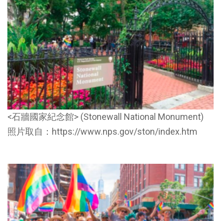
<石牆國家紀念館> (Stonewall National Monument)
照片取自：https://www.nps.gov/ston/index.htm