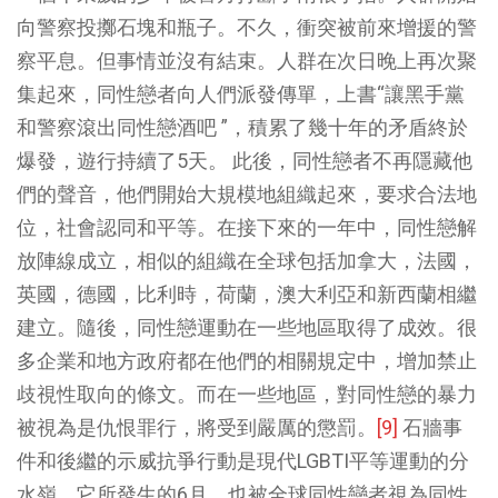
向警察投擲石塊和瓶子。不久，衝突被前來增援的警
察平息。但事情並沒有結束。人群在次日晚上再次聚
集起來，同性戀者向人們派發傳單，上書“讓黑手黨
和警察滾出同性戀酒吧 ”，積累了幾十年的矛盾終於
爆發，遊行持續了5天。 此後，同性戀者不再隱藏他
們的聲音，他們開始大規模地組織起來，要求合法地
位，社會認同和平等。在接下來的一年中，同性戀解
放陣線成立，相似的組織在全球包括加拿大，法國，
英國，德國，比利時，荷蘭，澳大利亞和新西蘭相繼
建立。隨後，同性戀運動在一些地區取得了成效。很
多企業和地方政府都在他們的相關規定中，增加禁止
歧視性取向的條文。而在一些地區，對同性戀的暴力
被視為是仇恨罪行，將受到嚴厲的懲罰。
[9]
石牆事
件和後繼的示威抗爭行動是現代LGBTI平等運動的分
水嶺，它所發生的6月，也被全球同性戀者視為同性