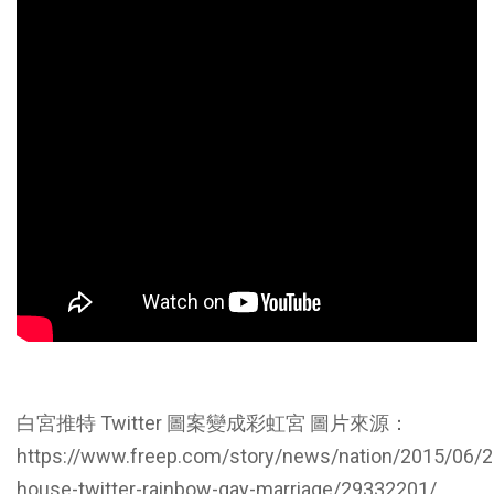
白宮推特 Twitter 圖案變成彩虹宮 圖片來源：
https://www.freep.com/story/news/nation/2015/06/2
house-twitter-rainbow-gay-marriage/29332201/