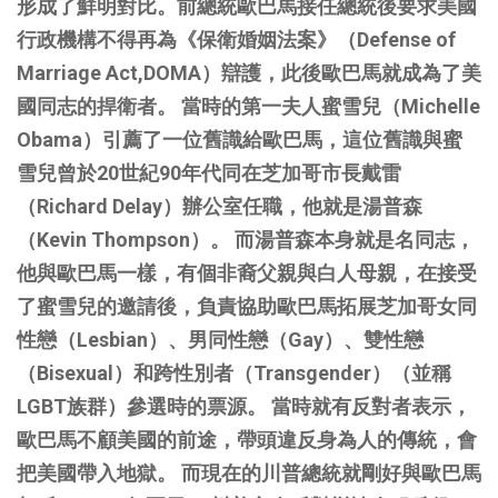
形成了鮮明對比。前總統歐巴馬接任總統後要求美國
行政機構不得再為《保衛婚姻法案》（Defense of
Marriage Act,DOMA）辯護，此後歐巴馬就成為了美
國同志的捍衛者。
當時的第一夫人蜜雪兒（Michelle
Obama）引薦了一位舊識給歐巴馬，這位舊識與蜜
雪兒曾於20世紀90年代同在芝加哥市長戴雷
（Richard Delay）辦公室任職，他就是湯普森
（Kevin Thompson）。
而湯普森本身就是名同志，
他與歐巴馬一樣，有個非裔父親與白人母親，在接受
了蜜雪兒的邀請後，負責協助歐巴馬拓展芝加哥女同
性戀（Lesbian）、男同性戀（Gay）、雙性戀
（Bisexual）和跨性別者（Transgender）（並稱
LGBT族群）參選時的票源。
當時就有反對者表示，
歐巴馬不顧美國的前途，帶頭違反身為人的傳統，會
把美國帶入地獄。
而現在的川普總統就剛好與歐巴馬