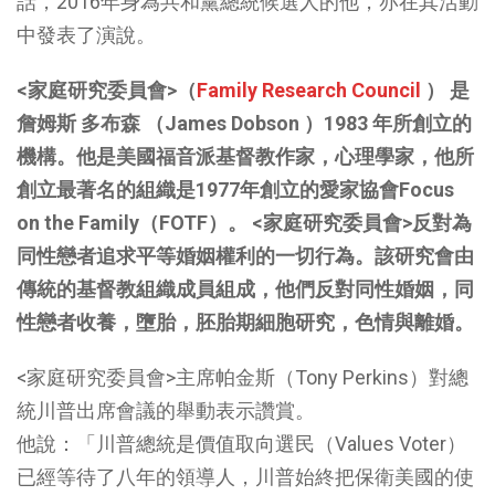
話，2016年身為共和黨總統候選人的他，亦在其活動
中發表了演說。
<家庭研究委員會>（
Family Research Council
） 是
詹姆斯 多布森 （James Dobson ）1983 年所創立的
機構。他是美國福音派基督教作家，心理學家，他所
創立最著名的組織是1977年創立的愛家協會Focus
on the Family（FOTF）。
<家庭研究委員會>反對為
同性戀者追求平等婚姻權利的一切行為。該研究會由
傳統的基督教組織成員組成，他們反對同性婚姻，同
性戀者收養，墮胎，胚胎期細胞研究，色情與離婚。
<家庭研究委員會>主席帕金斯（Tony Perkins）對總
統川普出席會議的舉動表示讚賞。
他說：「川普總統是價值取向選民（Values Voter）
已經等待了八年的領導人，川普始終把保衛美國的使