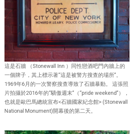
這是石牆 （Stonewall Inn ）同性戀酒吧門內牆上的
一個牌子，其上標示著“這是被警方搜查的場所”。
1969年6月的一次警察搜查導致了石牆暴動。 這張照
片拍攝於2016年的“驕傲週末”（“pride weekend”），
也就是歐巴馬總統宣布<石牆國家紀念館> (Stonewall
National Monument)開幕後的第二天。