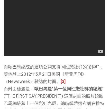
而歐巴馬總統的這項公開支持同性戀社群的“創舉“，
讓他登上2012年5月21日美國《新聞周刊》
（Newsweek）雜誌的封面。
[3]
而封面標題是：
歐巴馬是“第一位同性戀社群的總統”
(“THE FIRST GAY PRESIDENT”) 這個封面的照片給歐
巴馬總統戴上一個彩虹光環。總編輯蒂娜布朗在推特