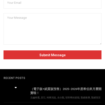
RECENT POSTS
（電子版+紙質版預售）2025-2026年度希伯來月曆開
賣啦！
主編特選
,
其它
,
時事消息
,
未分類
,
耶和華的節期
,
聖經教導
,
聖經預言