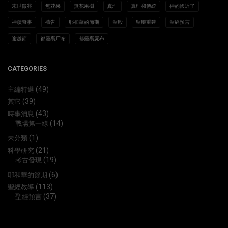
末世徵兆
無花果
無花果樹
真理
真理和傳統
神的國近了
神蹟奇事
禱告
耶和華的節期
聖殿
聖殿重建
聖經預言
逾越節
都靈裹尸布
都靈裹屍布
CATEGORIES
(49)
主編特選
(39)
其它
(43)
時事消息
(14)
戰場第一線
(1)
未分類
(21)
科學研究
(19)
考古發現
(6)
耶和華的節期
(113)
聖經教導
(37)
聖經預言