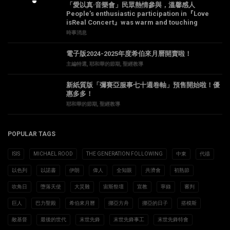
「愛以真·音樂會」民眾熱情參與，溫馨感人
People’s enthusiastic participation in『Love
isReal Concert』was warm and touching
時事消息
電子版2024-2025年度希伯來月曆開賣啦！
主編特選
,
耶和華的節期
,
聖經教導
新紙質版「彌賽亞服事七十週卷軸」預售開始啦！優
惠多多！
耶和華的節期
,
聖經教導
POPULAR TAGS
ISIS
MICHAEL ROOD
THE GENERATION FOLLOWING
中東
代禱
以色列
以諾書
伊朗
偉人
全知眼
共濟會
初熟節
吹角日
墮落天使
大災難
宙斯祭壇
宣教
寧錄
審判
巨人
巴力聖殿
希伯來月曆
挪亞方舟
挪亞的日子
搭模斯
敵基督
最後的世代
末世先鋒
末世先鋒事工
末世先鋒特會