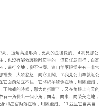
都高。這角高過那角，更高的是後長的。 4 我見那公
住，也沒有能救護脫離它手的；但它任意而行，自高
而來，遍行全地，腳不沾塵。這山羊兩眼當中有一非常
那裡去，大發忿怒，向它直闖。 7 我見公山羊就近公
在它面前站立不住；它將綿羊觸倒在地，用腳踐踏，
大，正強盛的時候，那大角折斷了，又在角根上向天的
之中有一角長出一個小角，向南、向東、向榮美之地，
天象和星宿拋落在地，用腳踐踏。 11 並且它自高自