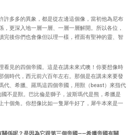
許許多多的異象，都是從左邊這個像，當初他為尼布
係，更深入地一層一層、一層一層解開。所以各位，
讀完後你們也會像但以理一樣，裡面有聖神的靈、智
理看見的四個帝國。這是在講未來式噢！你要想像時
那個時代，西元前六百年左右。那個是在講未來要發
代、希臘、羅馬這四個帝國，用獸（beast）來指代
的國不是獸。巴比倫是獅子，波斯瑪代是熊，希臘是
上十個角。你想像比如一隻犀牛好了，犀牛本來是一
有關係呢？是因為它跟第三個帝國——希臘帝國有關