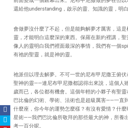
前面變成一個銀幕出來。尼布甲尼撒做的夢在但以
還給他understanding，啟示的靈、知識的靈
會做夢沒什麼了不起，但是能夠解夢才厲害，這是
靈，才能明白這麼深的東西。保羅在新約裡講，聖
像人的靈明白我們裡面最深的事情，我們有一個spir
有祂的聖靈，就是神的靈。
祂派但以理去解夢。不可一世的尼布甲尼撒王俯伏
聖神的靈——連尼布甲尼撒都認得出來說，這個人
歲而已，各位都有機會。這個年輕的小夥子有聖靈
巴比倫的幻術、學術、法術也是超級厲害——一直
什麼座，你今年的運勢怎麼樣？有沒有愛情？什麼
星術——我們巴比倫所敬拜的那些最大的神，所養
考一百分呢。