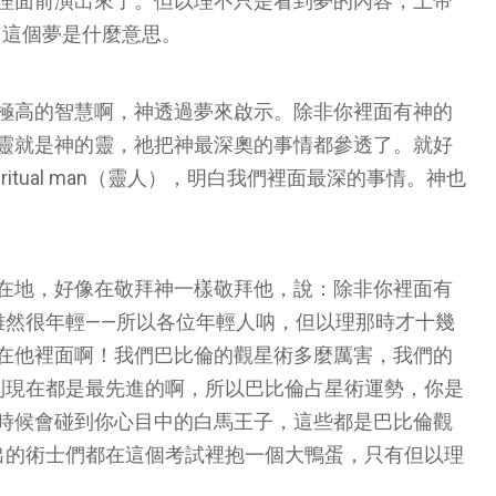
理面前演出來了。但以理不只是看到夢的內容，上帝
，明白這個夢是什麼意思。
極高的智慧啊，神透過夢來啟示。除非你裡面有神的
靈就是神的靈，祂把神最深奧的事情都參透了。就好
itual man（靈人），明白我們裡面最深的事情。神也
在地，好像在敬拜神一樣敬拜他，說：除非你裡面有
雖然很年輕——所以各位年輕人呐，但以理那時才十幾
在他裡面啊！我們巴比倫的觀星術多麼厲害，我們的
到現在都是最先進的啊，所以巴比倫占星術運勢，你是
時候會碰到你心目中的白馬王子，這些都是巴比倫觀
出的術士們都在這個考試裡抱一個大鴨蛋，只有但以理