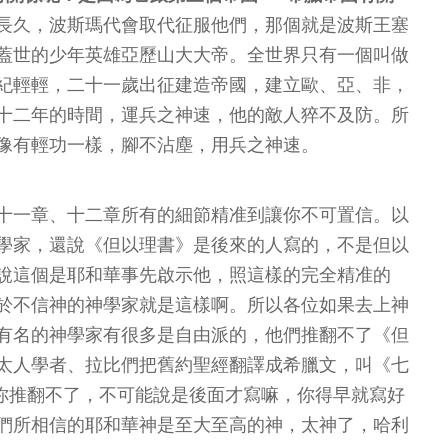
長久，波斯瑪代會取代征服他們，那個就是波斯王塞
蓋世的少年英雄亞歷山大大帝。全世界只有一個叫做
紀輕輕，二十一歲出征建造帝國，建立歐、亞、非，
十二年的時間，運兵之神速，他的敵人猝不及防。所
像有輕功一樣，腳不沾塵，用兵之神速。
十一章、十二章所有的細節精准到讓你不可置信。以
學家，還說《但以理書》是後來的人寫的，不是但以
說這個是耶和華事先啟示他，照這樣的完全精准的
於不信神的神學家就是這樣啊。所以各位如果去上神
有名的神學家有很多是自由派的，他們推翻不了《但
太人學者、拉比們把舊約聖經翻譯成希臘文，叫《七
東西，你推翻不了，不可能說是後面才寫嘛，你得早就寫好
們所相信的耶和華神是至大至高的神，太神了，哈利