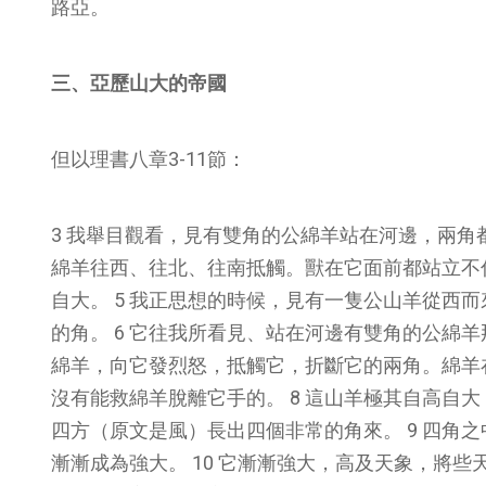
路亞。
三、亞歷山大的帝國
但以理書八章3-11節：
3 我舉目觀看，見有雙角的公綿羊站在河邊，兩角
綿羊往西、往北、往南抵觸。獸在它面前都站立不
自大。 5 我正思想的時候，見有一隻公山羊從西
的角。 6 它往我所看見、站在河邊有雙角的公綿羊
綿羊，向它發烈怒，抵觸它，折斷它的兩角。綿羊
沒有能救綿羊脫離它手的。 8 這山羊極其自高自
四方（原文是風）長出四個非常的角來。 9 四角
漸漸成為強大。 10 它漸漸強大，高及天象，將些