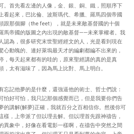
可。首先看左邊的人像，金、銀、銅、鐵，照順序下
上看起來，巴比倫、波斯瑪代、希臘、羅馬四個帝國
那個腳（the feet），就是未來敵基督國的十個
羅馬帝國的版圖之內出現的敵基督——未來掌權者。我
人認為，很多研究末世聖經經文的人，光是看到現在
驚心動魄的、連好萊塢最天才的編劇都編不出來的，
停，每天起來都有的哇的，原來聖經講的真的是真
頭，太有滋味了，因為馬上比對、馬上明白。
有忘記他夢的是什麼，還強逼他的術士、哲士們說：
可怕好可怕，我只記那個感覺而已，但是我要你們告
夢的講解(解夢)正確，我就百分之百相信你。然後你可
這樣，上帝派了但以理去解。但以理首先跟神禱告，
的異象中，好像在看電影一樣啊，在禱告中突然之間