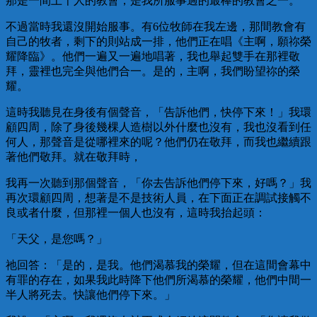
那是一間上千人的教會，是我所服事過的最棒的教會之一。
不過當時我還沒開始服事。有6位牧師在我左邊，那間教會有
自己的牧者，剩下的則站成一排，他們正在唱《主啊，願祢榮
耀降臨》。他們一遍又一遍地唱著，我也舉起雙手在那裡敬
拜，靈裡也完全與他們合一。是的，主啊，我們盼望祢的榮
耀。
這時我聽見在身後有個聲音，「告訴他們，快停下來！」我環
顧四周，除了身後幾棵人造樹以外什麼也沒有，我也沒看到任
何人，那聲音是從哪裡來的呢？他們仍在敬拜，而我也繼續跟
著他們敬拜。就在敬拜時，
我再一次聽到那個聲音，「你去告訴他們停下來，好嗎？」我
再次環顧四周，想著是不是技術人員，在下面正在調試接觸不
良或者什麼，但那裡一個人也沒有，這時我抬起頭：
「天父，是您嗎？」
祂回答：「是的，是我。他們渴慕我的榮耀，但在這間會幕中
有罪的存在，如果我此時降下他們所渴慕的榮耀，他們中間一
半人將死去。快讓他們停下來。」