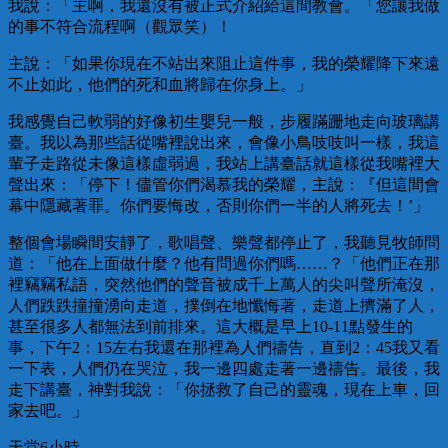
我說：「主啊，我還沒有被正式介紹給這間教會。「您讓我做
的事不符合流程啊（觀眾笑）！
主說：「如果你現在不站出來阻止這件事，我的榮耀降下來遠
不止如此，他們的死和血將歸在你身上。」
我感覺自己軟弱的好像初生嬰兒一般，步履蹣跚地走向玻璃講
臺。我以為那些話從嘴裡說出來，會像小鳥吱吱叫一樣，我這
輩子走路從未像這樣虛弱過，我站上講臺話就這樣從我嘴裡大
聲出來：「停下！儘管你們渴慕我的榮耀，主說：『但這間會
幕中隱藏著罪。你們要悔改，否則你們一半的人將死去！’」
整個會場瞬間安靜了，歌唱聲、樂聲都停止了，我聽見牧師問
道：「他在上面做什麼？他有問過你們嗎……？「他們正在那
裡竊竊私語，突然他們的聲音被成千上萬人的尖叫聲所淹沒，
人們跌跌撞撞湧向走道，撲倒在地懺悔著，走道上擠滿了人，
甚至很多人都無法到前排來。這大概是早上10-11點發生的
事，下午2：15左右我還在那裡為人們禱告，直到2：45我又看
一下表，人們仍在哭泣，我一邊四處走著一邊禱告。最後，我
走下講臺，神對我說：「你拯救了自己的靈魂，現在上車，回
家去吧。」
天堂6小時