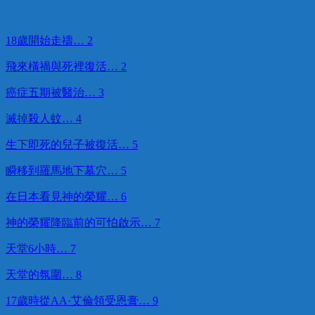
18歲開始走禱… 2
飛來橫禍與死裡復活… 2
癌症五期被醫治… 3
滅掉殺人蚊… 4
生下即死的兒子被復活… 5
瞬移到羅馬地下墓穴… 5
在日本看見神的榮耀… 6
神的榮耀降臨前的可怕啟示… 7
天堂6小時… 7
天堂的氛圍… 8
17歲時從AA·艾倫領受恩膏… 9