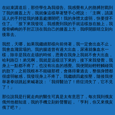
在結束講道后，那些學生為我禱告。我感覺有人的胳膊肘戳到
了我的膝蓋上方，我就像這樣舉著雙手心裡說：「主啊，請讓
這人的手肘從我的膝蓋處挪開吧！我的身體太虛弱，快要撐不
住了。「接下來我發現，我感覺到我的手就這樣放在臉上，我
瘦骨嶙峋的手肘正頂在我自己的膝蓋上方，我睜開眼睛立刻向
後靠去。
我想，天哪，如果我繼續那樣向前倚著，我一定會出血不止，
我會血濺當場的。我的腸道曾有過大出血，尿液就像血水一
樣，除非是我在走禱的時候，恩膏在我身上我就不會大出血，
哈利路亞！弟兄啊，我就是這樣活下來的，接下來我發覺，我
身上一點都不疼了，也沒有出血的感覺。我便開始輕輕觸碰我
的肋下，之前我根本不能碰那裡，會痛得暈過去，整個身體都
很虛弱敏感，我發現身上不疼了。我繼續四處按壓，隨後我便
舉著拳頭跳起來喊著說：「我得醫治了！癌症消失了，它不見
了！」
那位說我是行屍走肉的醫生可真是太有意思了，每次我到俄亥
俄州他都知道，我的手機立刻鈴聲響起，「亨利，你又來俄亥
俄了吧？」