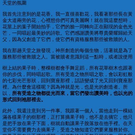
天堂的氛圍
我首先注意到的是花香。我一直很喜歡花，我看著那些長在黃
金大道兩旁的花，心裡想你們可真美麗啊！就在我這麼想時，
花莖上的葉子開始拍手，它們的臉一同轉向正在顯現的金色光
芒，一同唱起最美妙的詩歌。它們感謝讚美將尊貴榮耀歸給天
父，因為父創造了它們，使它們有資格服務那些被救贖的人。
我在那趟天堂之旅發現，神所創造的每個生物，活著就是為了
服務那些被救贖之人。當被贖者意識到這一點時，或者說使用
樹上結的果子時，整棵樹都會手舞足蹈，所有花草樹木也跟著
你的步伐，同時唱起歌。所有受造之物所唱之歌，會以彩虹般
的七彩光芒形狀，回到寶座那裡，話語變成了光又回到寶座那
裡。為什麼會這樣呢？因為神就是光，也是光的創造者。所
以，
所有受造之物都從光而來，當它們發出讚美時，也以光的
形式回到祂那裡去。
此外，我還注意到另一件事。我跟著一個人，當他走到一棵結
滿各樣果子的樹那裡，正打算摘果子時，他不是去摘它，他只
是把手放在果子下面，樹就自動讓果子脫落放在他手裡。在天
堂你不需要費力去摘果子，受造之物知道它們要來服務於你。