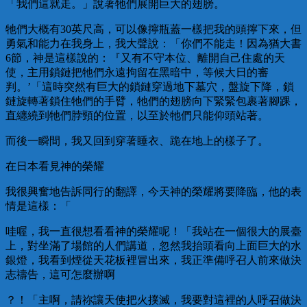
「我們這就走。」說著牠們展開巨大的翅膀。
牠們大概有30英尺高，可以像擰瓶蓋一樣把我的頭擰下來，但
勇氣和能力在我身上，我大聲說：「你們不能走！因為猶大書
6節，神是這樣說的：『又有不守本位、離開自己住處的天
使，主用鎖鏈把牠們永遠拘留在黑暗中，等候大日的審
判。’「這時突然有巨大的鎖鏈穿過地下墓穴，盤旋下降，鎖
鏈旋轉著鎖住牠們的手臂，牠們的翅膀向下緊緊包裹著腳踝，
直纏繞到牠們脖頸的位置，以至於牠們只能仰頭站著。
而後一瞬間，我又回到穿著睡衣、跪在地上的樣子了。
在日本看見神的榮耀
我很興奮地告訴同行的翻譯，今天神的榮耀將要降臨，他的表
情是這樣：「
哇喔，我一直很想看看神的榮耀呢！「我站在一個很大的展臺
上，對坐滿了場館的人們講道，忽然我抬頭看向上面巨大的水
銀燈，我看到煙從天花板裡冒出來，我正準備呼召人前來做決
志禱告，這可怎麼辦啊
？！「主啊，請祢讓天使把火撲滅，我要對這裡的人呼召做決