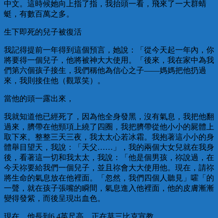
中文。這時候她向上指了指，我抬頭一看，飛來了一大群蜻
蜓，有數百萬之多。
生下即死的兒子被復活
我記得提前一年得到這個預言，她說：「從今天起一年內，你
將要得一個兒子，他將被神大大使用。「後來，我在家中為我
們第六個孩子接生，我們稱他為信心之子——媽媽把他扔過
來，我則接住他（觀眾笑）。
當他的頭一露出來，
我就知道他已經死了，因為他全身發黑，沒有氣息，我把他翻
過來，臍帶在他頸項上繞了四圈，我把臍帶從他小小的屍體上
取下來。整整三天三夜，我太太心若冰霜。我抱著這小小的身
體舉目望天，我說：「天父……」，我的兩個大女兒就在我身
後，看著這一切和我太太，我說：「他是個男孩，祢說過，在
今天祢要給我們一個兒子，並且祢會大大使用他。現在，請祢
將生命的氣息放在他裡面。「忽然，我們四個人聽見」嚯「的
一聲，就在孩子張嘴的瞬間，氣息進入他裡面，他的皮膚漸漸
變得發紫，而後呈現出血色。
現在，他長到6.4英尺高，正在莫三比克宣教。