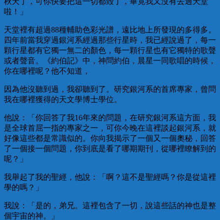
秋天了，可你快要把這一切都毀了，畢竟我又沒有去過天堂
啦！」
天堂裡有超過88種輔助色彩光譜，遠比地上所發現的多得多。
四年前當我穿過銀河系經過那些行星時，我已經說過了，每一
顆行星都有它獨一無二的顏色，每一顆行星也有它獨特的歌聲
或者聲音。《約伯記》中，神問約伯，晨星一同歌唱的時候，
你在哪裡呢？他不知道，
因為他沒聽到過，我卻聽到了。研究銀河系的首席專家，曾問
我在哪裡獲得的天文學博士學位。
他說：「你回答了我16年來的問題，在研究銀河系這方面，我
是全球首屈一指的專家之一，可你今晚在這裡談起銀河系，就
好像這些都是常識似的。你向我揭示了一個又一個奧秘，回答
了一個接一個問題，你到底是看了哪期期刊，從哪裡瞭解到的
呢？」
我舉起了我的聖經，他說：「啊？這不是聖經嗎？你是從這裡
學的嗎？」
我說：「是的，弟兄。這裡包含了一切，說這些話的神也是整
個宇宙的神。」