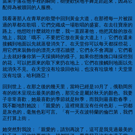
當果子落在他手裡的瞬間，樹便歡快地手舞足蹈起來，因為它
配得為被贖回的人服務。
我看著那人在青草的歌聲中回到黃金大道，在那裡每一片被踩
過的草都在歌唱，它們交織成一場歌唱的盛宴。在去往寶座的
路上，他想吃什麼就吃什麼，我一直跟著他，他把其餘的放在
地上，我說「哦不，不要把它放在黃金大道上！」它們在還未
接觸到地面以先就蒸發消失了。在天堂你可以每天都採些花，
用它們來裝飾你的漂亮大理石牆壁，它們永不會凋謝，它們看
上去就好像你第一天採摘時的樣子。如果你想換換口味採些別
的花，可以把原來的取下來扔在地上，它們在接觸到地面以先
就消失不見。在天堂沒有垃圾回收站，也沒有垃圾堆！天堂里
沒有垃圾，哈利路亞！
回到世上，在那之後的幾天里，當時已經是10月了，俄勒岡所
有的樹木呈現出最美的顏色，那完全是屬於秋天的顏色。我妻
子非常喜歡，她最喜歡的季節就是秋季，而我則最喜歡春季，
我不斷地對她說：「親愛的，這裡簡直沒有任何色彩，一切都
是灰色的，毫無色彩可言。「有一天在波特蘭的倫巴第，我們
正打算上街，
她突然對我說：「親愛的，請別再說了，這可是我見過最美的