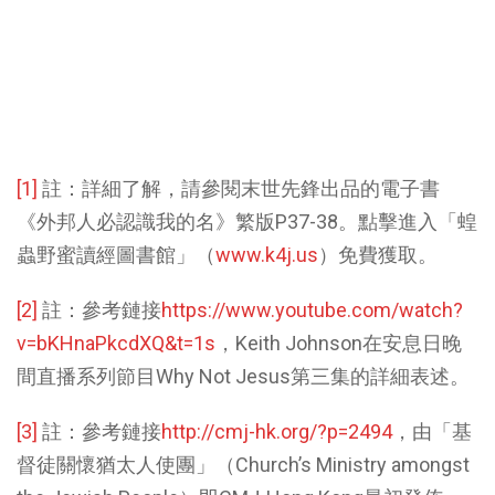
[1]
註：詳細了解，請參閱末世先鋒出品的電子書
《外邦人必認識我的名》繁版P37-38。點擊進入「蝗
蟲野蜜讀經圖書館」（
www.k4j.us
）免費獲取。
[2]
註：參考鏈接
https://www.youtube.com/watch?
v=bKHnaPkcdXQ&t=1s
，Keith Johnson在安息日晚
間直播系列節目Why Not Jesus第三集的詳細表述。
[3]
註：參考鏈接
http://cmj-hk.org/?p=2494
，由「基
督徒關懷猶太人使團」（Church’s Ministry amongst