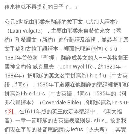
後來神就不再提別的日子了。」
公元5世紀由耶柔米翻譯的
拉丁文
《武加大譯本》
（Latin Vulgate），主要由耶柔米自希伯來文（舊
約）和希臘文（新約）進行翻譯及編輯，並參考了原
文手稿和古拉丁語譯本，裡面把耶穌稱作I-e-s-u；
1380年首位將「聖經」 翻譯成英文的人——英格蘭王
國神父約翰·威克里夫（John Wycliffe，約1320年－
1384年）把耶穌的
英文
名字拼寫為I-h-e-f-u（中古英
語，f同s）；1535年丁道爾在他翻譯的聖經裡把耶穌
拼寫為I-h-e-f-u-s（中古英語，f同s）1535年的《科
弗代爾譯本》（Coverdale Bible）將耶穌寫為I-e-s-u-
s
[2]
。在1611年版的英王欽定本聖經中，《馬太福
音》一章一節耶稣的古英語表達則是Jefus。按照我
們現在字母的發音應該讀成Jefus（杰夫斯），其實