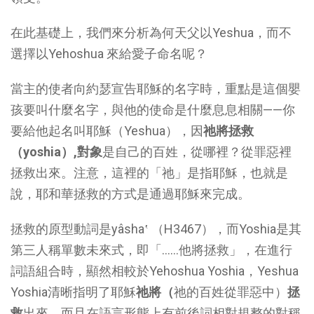
在此基礎上，我們來分析為何天父以Yeshua，而不
選擇以Yehoshua 來給愛子命名呢？
當主的使者向約瑟宣告耶穌的名字時，重點是這個嬰
孩要叫什麼名字，與他的使命是什麼息息相關——你
要給他起名叫耶穌（Yeshua），因
祂
將拯救
（
yoshia
）
,
對象
是自己的百姓，從哪裡？從罪惡裡
拯救出來。注意，這裡的「祂」是指耶穌，也就是
說，耶和華拯救的方式是通過耶穌來完成。
拯救的原型動詞是yâsha‛ （H3467），而Yoshia是其
第三人稱單數未來式，即「……他將拯救」，在進行
詞語組合時，顯然相較於Yehoshua Yoshia，Yeshua
Yoshia清晰指明了耶穌
祂
將
（
祂的百姓從罪惡中）
拯
救
出來，而且在語言形態上有前後詞相對規整的對稱