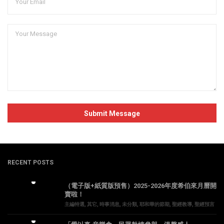
RECENT POSTS
（電子版+紙質版預售）2025-2026年度希伯來月曆開
賣啦！
主編特選
,
其它
,
時事消息
,
未分類
,
耶和華的節期
,
聖經教導
,
聖經預言