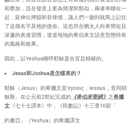
和疊加，且在發音上更為簡潔和類似，兩者串聯在一
起，延伸出押韻和音律感，讓人們一聽到就馬上記住
了這個名字及祂的使命。這也符合猶太人向來簡短且
深邃的表達習慣，道道地地的希伯來文語意型態特有
的風格和效果。
因此，以Yeshua稱呼耶穌是合宜且精確的。
Jesus
和
Joshua
是怎樣來的？
耶穌（Jesus）的希臘文是Ἰησοῦς，Iesous，音同耶
穌斯。在公元前2世紀完成的
《希伯來聖經》
之
希臘
文
《七十士譯本》中，《民數記》十三章16節「
約書亞」（Yeshua）的希臘譯文