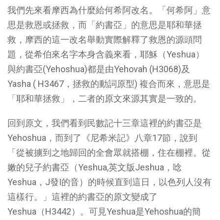
我們先來看摩西為什麼給何希阿改名。「何希阿」意
思是救恩或拯救，而「約書亞」的意思是耶和華拯
救，摩西的這一改名舉動實際解釋了救恩的源頭問
題，從希伯來名字本身含義來看，耶穌（Yeshua）
與約書亞(Yehoshua)都是由Yehovah (H3068)及
Yasha ( H3467，拯救的動詞原型) 複合而來，意思是
「耶和華拯救」，二者的原文來源其實是一致的。
回到原文，我們看到民數記十三章這裡的約書亞是
Yehoshua，而到了《尼希米記》八章17節，說到
「從被擄到之地歸回的全會眾就搭棚，住在棚裡。從
嫩的兒子約書亞（Yeshua,英文版Jeshua，唸
Yeshua，J發I的音）的時候直到這日，以色列人沒有
這樣行。」這裡的約書亞的原文變成了
Yeshua（H3442）。可見Yeshua是Yehoshua的簡