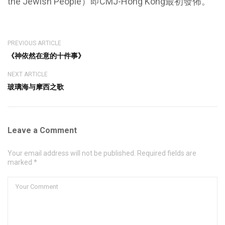
the Jewish People）即CMJ-Hong Kong最初發佈。
PREVIOUS ARTICLE
《神依然在意的十件事》
NEXT ARTICLE
玻璃海与摩西之歌
Leave a Comment
Your email address will not be published. Required fields are
marked *