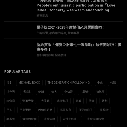
「愛以真·音樂會」民眾熱情參與，溫馨感人
People’s enthusiastic participation in『Love
isReal Concert』was warm and touching
時事消息
電子版2024-2025年度希伯來月曆開賣啦！
主編特選
,
耶和華的節期
,
聖經教導
新紙質版「彌賽亞服事七十週卷軸」預售開始啦！優
惠多多！
耶和華的節期
,
聖經教導
POPULAR TAGS
ISIS
MICHAEL ROOD
THE GENERATION FOLLOWING
中東
代禱
以色列
以諾書
伊朗
偉人
全知眼
共濟會
初熟節
吹角日
墮落天使
大災難
宙斯祭壇
宣教
寧錄
審判
巨人
巴力聖殿
希伯來月曆
挪亞方舟
挪亞的日子
搭模斯
敵基督
最後的世代
末世先鋒
末世先鋒事工
末世先鋒特會