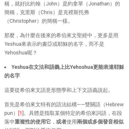
稱，就好比約翰（John）是約拿單（Jonathan）的
簡稱，克里斯（Chris）是克裡斯托弗
（Christopher）的簡稱一樣。
那麼，為什麼在後來的希伯來文聖經中，更多是用
Yeshua來表示約書亞或耶穌的名字，而不是
Yehoshua呢？
Yeshua
在文法和語義上比
Yehoshua
更能表達耶穌
的名字
這要從希伯來文語意形態學和上下文語義說起。
首先是希伯來文特有的語法結構——雙關語（Hebrew
pun）
[1]
。具體是指取某個特定的希伯來詞語，在段
落中
重複性的使用它
，
或者
使用
兩個或多個發音相似