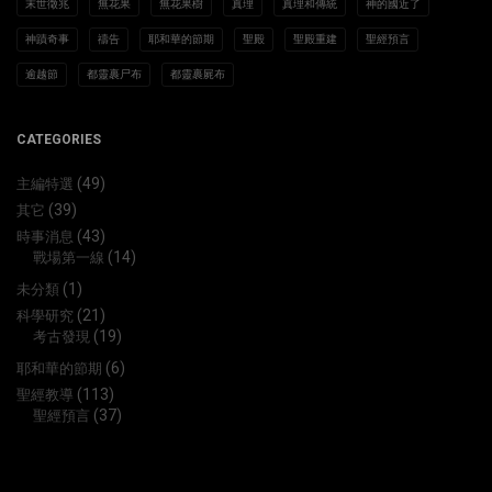
末世徵兆
無花果
無花果樹
真理
真理和傳統
神的國近了
神蹟奇事
禱告
耶和華的節期
聖殿
聖殿重建
聖經預言
逾越節
都靈裹尸布
都靈裹屍布
CATEGORIES
(49)
主編特選
(39)
其它
(43)
時事消息
(14)
戰場第一線
(1)
未分類
(21)
科學研究
(19)
考古發現
(6)
耶和華的節期
(113)
聖經教導
(37)
聖經預言