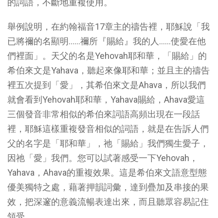
的詞語，不斷地重複使用。
舉例說明，在約翰福音17章主的禱告裡，耶穌說「我
已將禰的名顯明……禰所『賜給』我的人……使愛在他
們裡面」。天父的名是Yehovah耶和華，「賜給」的
希伯來文是Yahava，聽起來像耶和華；並且主的禱告
裡五次提到「愛」，其希伯來文是Ahava，所以我們
就會看到Yehovah耶和華，Yahava賜給，Ahava愛這
三個發音非常相似的希伯來詞語高頻出現在一段話
裡，耶穌這樣重複發音相似的詞語，就是在告訴人們
父的名字是「耶和華」，祂「賜給」我們獨生愛子，
因祂「愛」我們。您可以試著感受一下Yehovah，
Yahava，Ahava的重複效果。這是希伯來文語意型態
優美獨特之處，藉著押韻詞彙，達到疊加及串接的果
效，把深邃的意義流暢表達出來，而且聽眾容易記住
領受。