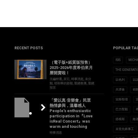
RECENT POSTS
POPULAR TA
ISIS
MICH
（電子版+紙質版預售）
2025-2026年度希伯來月
THE GENERAT
曆開賣啦！
主編特選
,
其它
,
時事消息
,
未分
以色列
以
類
,
耶和華的節期
,
聖經教導
,
聖經
預言
共濟會
初
宙斯祭壇
「愛以真·音樂會」民眾
熱情參與，溫馨感人
巴力聖殿
People’s enthusiastic
participation in『Love
搭模斯
敵
isReal Concert』was
warm and touching
末世先鋒事工
時事消息