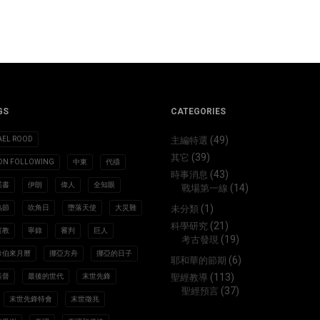
GS
CATEGORIES
(49)
AEL ROOD
主編特選
(39)
其它
ION FOLLOWING
中東
代禱
(43)
時事消息
諾書
伊朗
偉人
全知眼
(14)
戰場第一線
(1)
熟節
吹角日
墮落天使
大災難
未分類
(21)
科學研究
宣教
寧錄
審判
巨人
(19)
考古發現
希伯來月曆
挪亞方舟
挪亞的日子
(6)
耶和華的節期
(113)
基督
最後的世代
末世先鋒
聖經教導
(37)
聖經預言
末世先鋒特會
末世徵兆