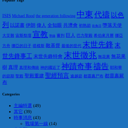
Popular Tags
中東
代禱
以色
ISIS
Michael Rood
the generation following
列
以諾書
伊朗
偉人
全知眼
共濟會
墮落天使
初熟節
吹角日
宣教
巨人
大災難
宙斯祭壇
審判
巴力聖殿
希伯來月曆
挪亞
寧錄
末世先鋒
末
敵基督
方舟
挪亞的日子
搭模斯
最後的世代
末世徵兆
世先鋒事工
末世先鋒特會
無花果
無花果
神蹟奇事
禱告
樹
真理
真理和傳統
神的國近了
耶和華
聖經預言
聖殿重建
都靈裹屍
的節期
聖殿
逾越節
都靈裹尸布
布
Categories
主編特選
(49)
其它
(39)
時事消息
(43)
戰場第一線
(14)