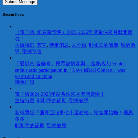
Recent Posts
（電子版+紙質版預售）2025-2026年度希伯來月曆開賣
啦！
主編特選
,
其它
,
時事消息
,
未分類
,
耶和華的節期
,
聖經教
導
,
聖經預言
「愛以真·音樂會」民眾熱情參與，溫馨感人People’s
enthusiastic participation in『Love isReal Concert』was
warm and touching
時事消息
電子版2024-2025年度希伯來月曆開賣啦！
主編特選
,
耶和華的節期
,
聖經教導
新紙質版「彌賽亞服事七十週卷軸」預售開始啦！優惠
多多！
耶和華的節期
,
聖經教導