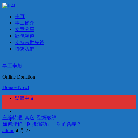
主頁
事工簡介
文章分享
影視頻道
支持末世先鋒
聯繫我們
事工奉獻
Online Donation
Donate Now!
繁體中文
主編特選
,
其它
,
聖經教導
如何理解「阿撒瀉勒」一詞的含義？
admin
4 月 23