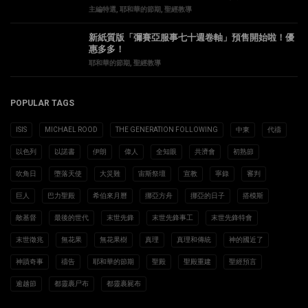
主編特選
,
耶和華的節期
,
聖經教導
新紙質版「彌賽亞服事七十週卷軸」預售開始啦！優
惠多多！
耶和華的節期
,
聖經教導
POPULAR TAGS
ISIS
MICHAEL ROOD
THE GENERATION FOLLOWING
中東
代禱
以色列
以諾書
伊朗
偉人
全知眼
共濟會
初熟節
吹角日
墮落天使
大災難
宙斯祭壇
宣教
寧錄
審判
巨人
巴力聖殿
希伯來月曆
挪亞方舟
挪亞的日子
搭模斯
敵基督
最後的世代
末世先鋒
末世先鋒事工
末世先鋒特會
末世徵兆
無花果
無花果樹
真理
真理和傳統
神的國近了
神蹟奇事
禱告
耶和華的節期
聖殿
聖殿重建
聖經預言
逾越節
都靈裹尸布
都靈裹屍布