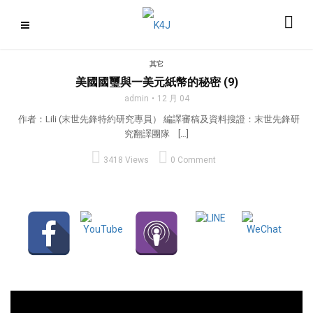
其它
美國國璽與一美元紙幣的秘密 (9)
admin
12 月 04
作者：Lili (末世先鋒特約研究專員） 編譯審稿及資料搜證：末世先鋒研
究翻譯團隊 […]
3418 Views
0 Comment
視
訊