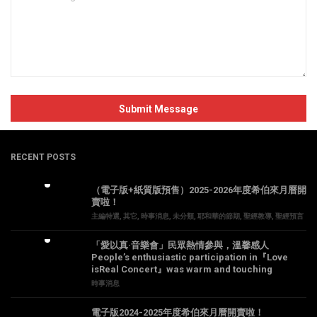
RECENT POSTS
（電子版+紙質版預售）2025-2026年度希伯來月曆開
賣啦！
主編特選
,
其它
,
時事消息
,
未分類
,
耶和華的節期
,
聖經教導
,
聖經預言
「愛以真·音樂會」民眾熱情參與，溫馨感人
People’s enthusiastic participation in『Love
isReal Concert』was warm and touching
時事消息
電子版2024-2025年度希伯來月曆開賣啦！